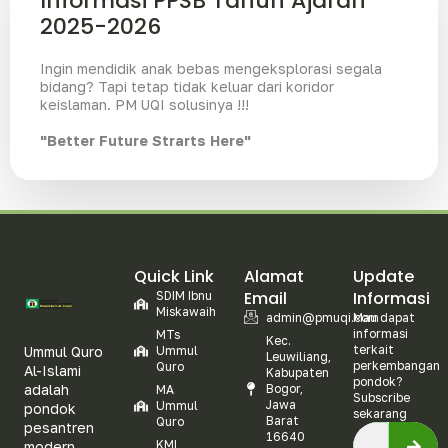
Informasi PPSB Tahun Ajaran
2025-2026
Ingin mendidik anak bebas mengeksplorasi segala
bidang? Tapi tetap tidak keluar dari koridor
keislaman. PM UQI solusinya !!!
"Better Future Strarts Here"
Quick Link
Alamat
Update
Email
Informasi
SDIM Ibnu
Miskawaih
admin@pmuqi.com
Mau dapat
informasi
MTs
Kec.
terkait
Ummul Quro
Ummul
Leuwiliang,
perkembangan
Quro
Al-Islami
Kabupaten
pondok?
adalah
Bogor,
MA
Subscribe
Jawa
Ummul
pondok
sekarang
Barat
Quro
pesantren
16640
KMI
modern