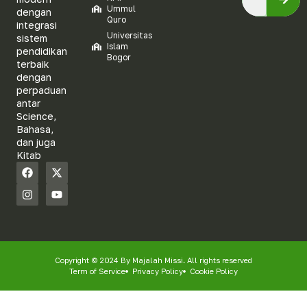
Ummul
dengan
Quro
integrasi
Universitas
sistem
Islam
pendidikan
Bogor
terbaik
dengan
perpaduan
antar
Science,
Bahasa,
dan juga
Kitab
Copyright © 2024 By Majalah Missi. All rights reserved
Term of Service
Privacy Policy
Cookie Policy