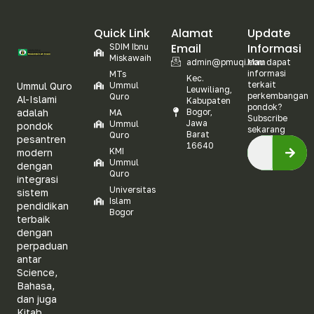
Quick Link
Alamat
Update
Email
Informasi
SDIM Ibnu
Miskawaih
admin@pmuqi.com
Mau dapat
informasi
MTs
Kec.
terkait
Ummul Quro
Ummul
Leuwiliang,
perkembangan
Quro
Al-Islami
Kabupaten
pondok?
adalah
Bogor,
MA
Subscribe
Jawa
Ummul
pondok
sekarang
Barat
Quro
pesantren
16640
KMI
modern
Ummul
dengan
Quro
integrasi
Universitas
sistem
Islam
pendidikan
Bogor
terbaik
dengan
perpaduan
antar
Science,
Bahasa,
dan juga
Kitab