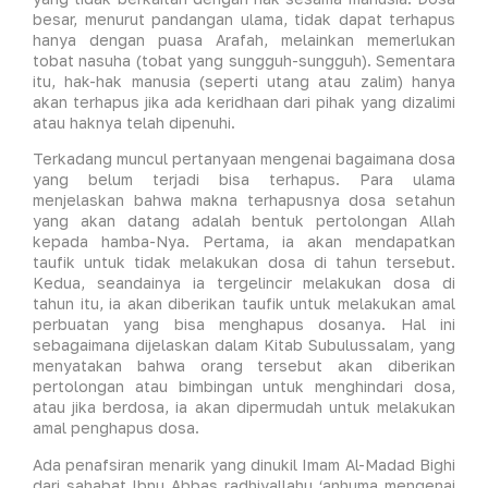
besar, menurut pandangan ulama, tidak dapat terhapus
hanya dengan puasa Arafah, melainkan memerlukan
tobat nasuha (tobat yang sungguh-sungguh). Sementara
itu, hak-hak manusia (seperti utang atau zalim) hanya
akan terhapus jika ada keridhaan dari pihak yang dizalimi
atau haknya telah dipenuhi.
Terkadang muncul pertanyaan mengenai bagaimana dosa
yang belum terjadi bisa terhapus. Para ulama
menjelaskan bahwa makna terhapusnya dosa setahun
yang akan datang adalah bentuk pertolongan Allah
kepada hamba-Nya. Pertama, ia akan mendapatkan
taufik untuk tidak melakukan dosa di tahun tersebut.
Kedua, seandainya ia tergelincir melakukan dosa di
tahun itu, ia akan diberikan taufik untuk melakukan amal
perbuatan yang bisa menghapus dosanya. Hal ini
sebagaimana dijelaskan dalam Kitab Subulussalam, yang
menyatakan bahwa orang tersebut akan diberikan
pertolongan atau bimbingan untuk menghindari dosa,
atau jika berdosa, ia akan dipermudah untuk melakukan
amal penghapus dosa.
Ada penafsiran menarik yang dinukil Imam Al-Madad Bighi
dari sahabat Ibnu Abbas radhiyallahu ‘anhuma mengenai