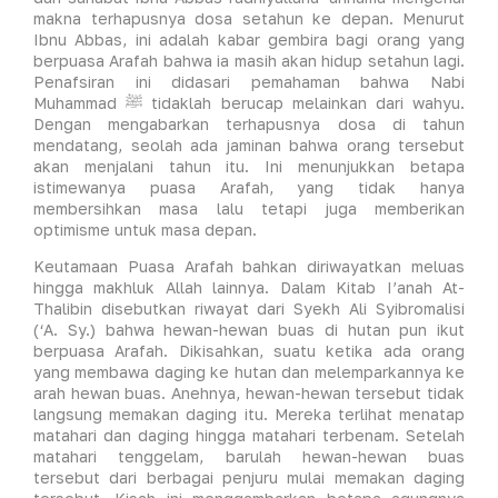
makna terhapusnya dosa setahun ke depan. Menurut
Ibnu Abbas, ini adalah kabar gembira bagi orang yang
berpuasa Arafah bahwa ia masih akan hidup setahun lagi.
Penafsiran ini didasari pemahaman bahwa Nabi
Muhammad ﷺ tidaklah berucap melainkan dari wahyu.
Dengan mengabarkan terhapusnya dosa di tahun
mendatang, seolah ada jaminan bahwa orang tersebut
akan menjalani tahun itu. Ini menunjukkan betapa
istimewanya puasa Arafah, yang tidak hanya
membersihkan masa lalu tetapi juga memberikan
optimisme untuk masa depan.
Keutamaan Puasa Arafah bahkan diriwayatkan meluas
hingga makhluk Allah lainnya. Dalam Kitab I’anah At-
Thalibin disebutkan riwayat dari Syekh Ali Syibromalisi
(‘A. Sy.) bahwa hewan-hewan buas di hutan pun ikut
berpuasa Arafah. Dikisahkan, suatu ketika ada orang
yang membawa daging ke hutan dan melemparkannya ke
arah hewan buas. Anehnya, hewan-hewan tersebut tidak
langsung memakan daging itu. Mereka terlihat menatap
matahari dan daging hingga matahari terbenam. Setelah
matahari tenggelam, barulah hewan-hewan buas
tersebut dari berbagai penjuru mulai memakan daging