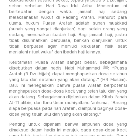
sehari sebelum Hari Raya Idul Adha. Momentum ini
bertepatan dengan waktu jamaah haji sedang
melaksanakan wukuf di Padang Arafah. Menurut para
ulama, hukum Puasa Arafah adalah sunah muakkad
(sunah yang sangat dianjurkan) bagi selain orang yang
sedang menunaikan ibadah haji. Bagi jamaah haji, justru
tidak disunnahkan berpuasa, bahkan dianjurkan untuk
tidak berpuasa agar memiliki kekuatan fisik saat
menjalani ritual wukuf dan ibadah haji lainnya.
Keutamaan Puasa Arafah sangat besar, sebagaimana
disebutkan dalam hadis Nabi Muhammad ﷺ: “Puasa
Arafah (9 Dzulhijjah) dapat menghapuskan dosa setahun
yang lalu dan setahun yang akan datang.” (HR Muslim).
Dalil ini menegaskan bahwa puasa Arafah berpotensi
menghapuskan dosa-dosa kecil yang telah lalu dan yang
akan datang. Sebagaimana dijelaskan dalam Kitab I’anah
At-Thalibin, dari Ibnu Umar radhiyallahu ‘anhuma, “Barang
siapa berpuasa pada hari Arafah, diampuni baginya dosa-
dosa yang telah lalu dan yang akan datang.”
Penting untuk dipahami bahwa ampunan dosa yang
dimaksud dalam hadis ini merujuk pada dosa-dosa kecil
yang tidak berkaitan dengan hak sesama manusia. Dosa