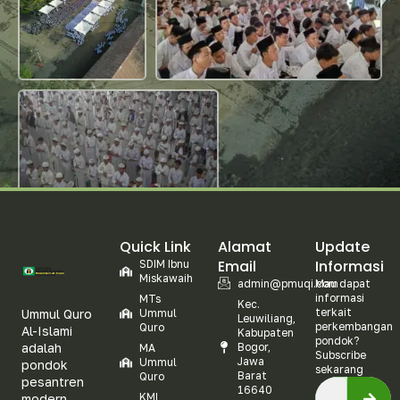
Quick Link
Alamat
Update
Email
Informasi
SDIM Ibnu
Miskawaih
admin@pmuqi.com
Mau dapat
informasi
MTs
Kec.
terkait
Ummul Quro
Ummul
Leuwiliang,
perkembangan
Quro
Al-Islami
Kabupaten
pondok?
adalah
Bogor,
MA
Subscribe
Jawa
Ummul
pondok
sekarang
Barat
Quro
pesantren
16640
KMI
modern