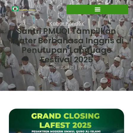
Kabar Pondok
Santri PMUQI Tampilkan
Teater Berbahasa Inggris di
Penutupan Language
Festival 2025
November 2, 2025
7:57 pm