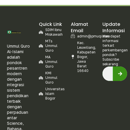
Quick Link
Alamat
Update
Email
Informasi
SDIM Ibnu
Miskawaih
admin@pmuqi.com
Mau dapat
informasi
MTs
Kec.
terkait
Ummul Quro
Ummul
Leuwiliang,
perkembangan
Quro
Al-Islami
Kabupaten
pondok?
adalah
Bogor,
MA
Subscribe
Jawa
Ummul
pondok
sekarang
Barat
Quro
pesantren
16640
KMI
modern
Ummul
dengan
Quro
integrasi
Universitas
sistem
Islam
pendidikan
Bogor
terbaik
dengan
perpaduan
antar
Science,
Bahasa,