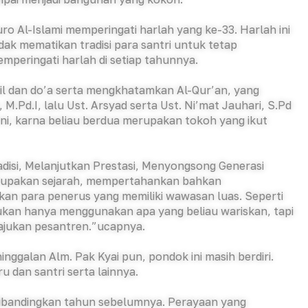
ro Al-Islami memperingati harlah yang ke-33. Harlah ini
ak mematikan tradisi para santri untuk tetap
mperingati harlah di setiap tahunnya.
il dan do’a serta mengkhatamkan Al-Qur’an, yang
 M.Pd.I, lalu Ust. Arsyad serta Ust. Ni’mat Jauhari, S.Pd
ini, karna beliau berdua merupakan tokoh yang ikut
disi, Melanjutkan Prestasi, Menyongsong Generasi
elupakan sejarah, mempertahankan bahkan
kan para penerus yang memiliki wawasan luas. Seperti
Bukan hanya menggunakan apa yang beliau wariskan, tapi
ajukan pesantren.”ucapnya.
nggalan Alm. Pak Kyai pun, pondok ini masih berdiri.
 dan santri serta lainnya.
 dibandingkan tahun sebelumnya. Perayaan yang