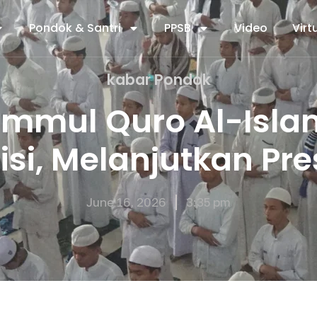
Pondok & Santri
PPSB
Video
Virt
kabar Pondok
Ummul Quro Al-Isla
isi, Melanjutkan Pre
June 16, 2026
3:35 pm