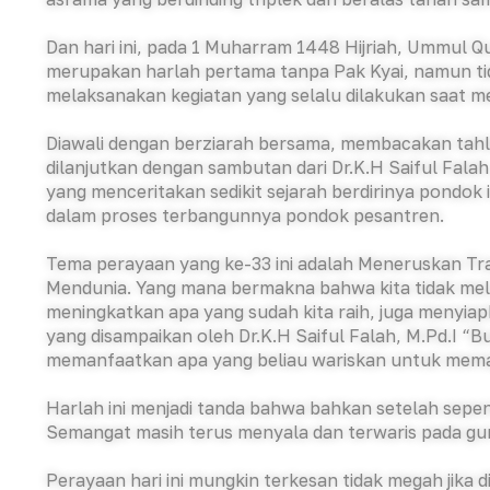
Dan hari ini, pada 1 Muharram 1448 Hijriah, Ummul Qu
merupakan harlah pertama tanpa Pak Kyai, namun tid
melaksanakan kegiatan yang selalu dilakukan saat me
Diawali dengan berziarah bersama, membacakan tahl
dilanjutkan dengan sambutan dari Dr.K.H Saiful Falah,
yang menceritakan sedikit sejarah berdirinya pondok 
dalam proses terbangunnya pondok pesantren.
Tema perayaan yang ke-33 ini adalah Meneruskan Tra
Mendunia. Yang mana bermakna bahwa kita tidak m
meningkatkan apa yang sudah kita raih, juga menyiap
yang disampaikan oleh Dr.K.H Saiful Falah, M.Pd.I “
memanfaatkan apa yang beliau wariskan untuk mem
Harlah ini menjadi tanda bahwa bahkan setelah sepeni
Semangat masih terus menyala dan terwaris pada guru
Perayaan hari ini mungkin terkesan tidak megah jika