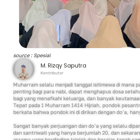
source : Spesial
M. Rizqy Saputra
Kontributor
Muharram selalu menjadi tanggal isitimewa di mana p
penting bagi para nabi, dapat menghapus dosa setah
bagi yang menafkahi keluarga, dan banyak keutamaa
Tepat pada 1 Muharram 1414 Hijriah, pondok pesantren
berkata bahwa pondok ini di dirikan dengan do’a, ha
Sangat banyak perjuangan dan do’a yang selalu dipan
dan santriwati yang hanya berjumlah 20, dan sekarang 
asrama yang berdinding triplek dan beralas tanah s