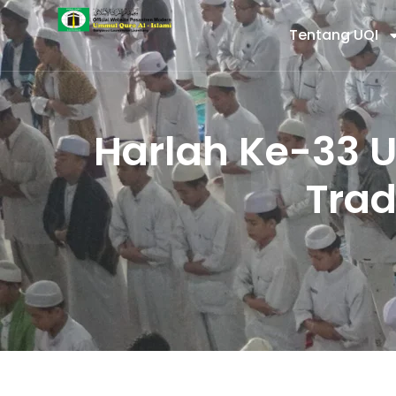
Tentang UQI
Harlah Ke-33 
Trad