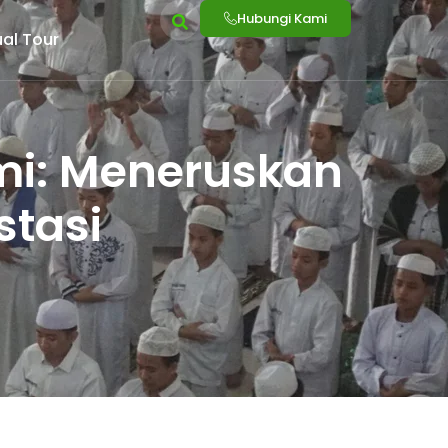
Hubungi Kami
ual Tour
mi: Meneruskan
stasi